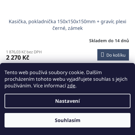
Kasička, pokladnička 150x150x150mm + gravír, plexi
černé, zámek
Skladem do 14 dnů
1 876,03 Kč bez DPH
Do košíku
2 270 Kč
Plexi kasička, pokladnička o rozměru
150x150x150mm +
Tento web používá soubory cookie. Dalším
gravír, černé plexi
a zámkem je vhodná pro Veřejné sbírky,
procházením tohoto webu vyjadřujete souhlas s jejich
charity, obce...
používáním. Více informací
zde
.
Nastavení
Souhlasím