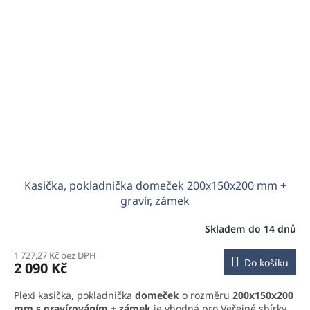
Kasička, pokladnička domeček 200x150x200 mm +
gravír, zámek
Skladem do 14 dnů
1 727,27 Kč bez DPH
Do košíku
2 090 Kč
Plexi kasička, pokladnička
domeček
o rozměru
200x150x200
mm s gravírováním
+ zámek
je vhodná pro Veřejné sbírky,