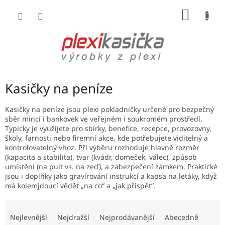
Přejít
NÁKUP
na
obsah
KOŠÍK
Kasičky na peníze
Kasičky na peníze jsou plexi pokladničky určené pro bezpečný
sběr mincí i bankovek ve veřejném i soukromém prostředí.
Typicky je využijete pro sbírky, benefice, recepce, provozovny,
školy, farnosti nebo firemní akce, kde potřebujete viditelný a
kontrolovatelný vhoz. Při výběru rozhoduje hlavně rozměr
(kapacita a stabilita), tvar (kvádr, domeček, válec), způsob
umístění (na pult vs. na zeď), a zabezpečení zámkem. Praktické
jsou i doplňky jako gravírování instrukcí a kapsa na letáky, když
má kolemjdoucí vědět „na co“ a „jak přispět“.
Ř
a
Nejlevnější
Nejdražší
Nejprodávanější
Abecedně