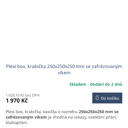
Plexi box, krabička 250x250x250 mm se zafrézovaným
víkem
Skladem - dodání do 2 dnů
1 628,10 Kč bez DPH
Do košíku
1 970 Kč
Plexi box, krabička, kasička o rozměru
250x250x250 mm se
zafrézovaným víkem
je vhodná na vzkazy, svatební přání,
blahopřání.