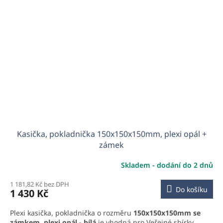
Kasička, pokladnička 150x150x150mm, plexi opál +
zámek
Skladem - dodání do 2 dnů
1 181,82 Kč bez DPH
Do košíku
1 430 Kč
Plexi kasička, pokladnička o rozměru
150x150x150mm se
zámkem, plexi opál - bílá
je vhodná pro Veřejné sbírky,