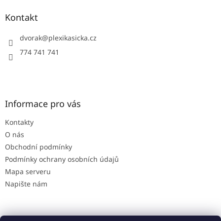
p
a
Kontakt
t
í
dvorak
@
plexikasicka.cz
774 741 741
Informace pro vás
Kontakty
O nás
Obchodní podmínky
Podmínky ochrany osobních údajů
Mapa serveru
Napište nám