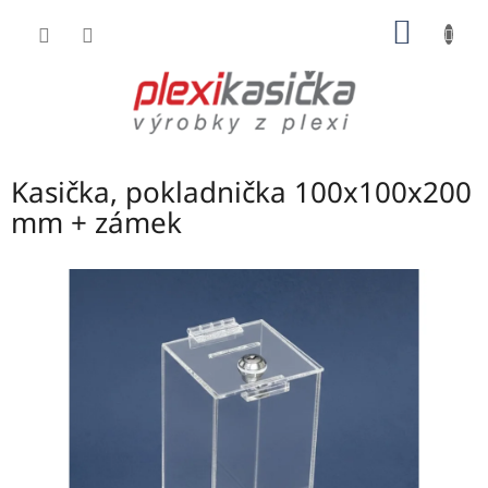
Přejít
NÁKUP
na
obsah
KOŠÍK
Kasička, pokladnička 100x100x200
mm + zámek