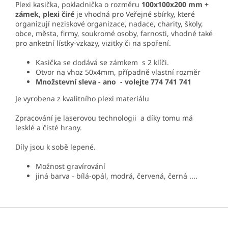
Plexi kasička, pokladnička o rozměru
100x100x200 mm +
zámek, plexi čiré
je vhodná pro Veřejné sbírky, které
organizují neziskové organizace, nadace, charity, školy,
obce, města, firmy, soukromé osoby, farnosti, vhodné také
pro anketní lístky-vzkazy, vizitky či na spoření.
Kasička se dodává se zámkem s 2 klíči.
Otvor na vhoz 50x4mm, případně vlastní rozměr
Množstevní sleva - ano - volejte 774 741 741
Je vyrobena z kvalitního plexi materiálu
Zpracování je laserovou technologii a díky tomu má
lesklé a čisté hrany.
Díly jsou k sobě lepené.
Možnost gravírování
jiná barva - bílá-opál, modrá, červená, černá ....
Z
á