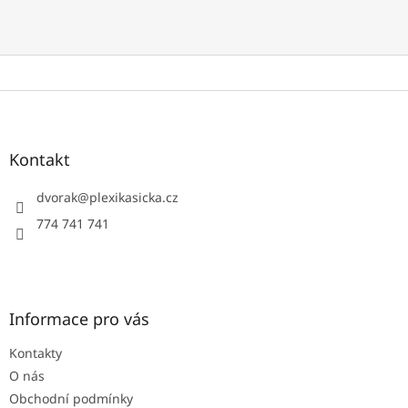
Z
á
p
a
Kontakt
t
í
dvorak
@
plexikasicka.cz
774 741 741
Informace pro vás
Kontakty
O nás
Obchodní podmínky