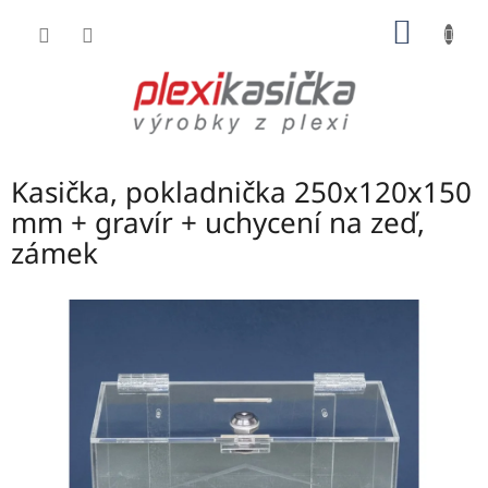
Přejít
NÁKUP
na
obsah
KOŠÍK
Kasička, pokladnička 250x120x150
mm + gravír + uchycení na zeď,
zámek