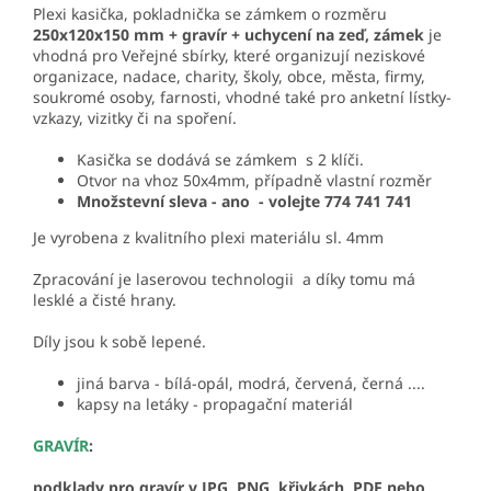
Plexi kasička, pokladnička se zámkem o rozměru
250x120x150 mm + gravír + uchycení na zeď, zámek
je
vhodná pro Veřejné sbírky, které organizují neziskové
organizace, nadace, charity, školy, obce, města, firmy,
soukromé osoby, farnosti, vhodné také pro anketní lístky-
vzkazy, vizitky či na spoření.
Kasička se dodává se zámkem s 2 klíči.
Otvor na vhoz 50x4mm, případně vlastní rozměr
Množstevní sleva - ano - volejte 774 741 741
Je vyrobena z kvalitního plexi materiálu sl. 4mm
Zpracování je laserovou technologii a díky tomu má
lesklé a čisté hrany.
Díly jsou k sobě lepené.
jiná barva - bílá-opál, modrá, červená, černá ....
kapsy na letáky - propagační materiál
GRAVÍR
:
podklady pro gravír v JPG, PNG, křivkách, PDF nebo