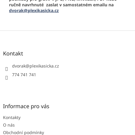
ručně navrhnuté zaslat v samostatném emailu na
dvorak@plexikasicka.cz
Z
á
p
a
Kontakt
t
í
dvorak
@
plexikasicka.cz
774 741 741
Informace pro vás
Kontakty
O nás
Obchodní podmínky