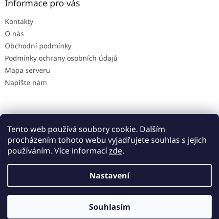
Informace pro vás
Kontakty
O nás
Obchodní podmínky
Podmínky ochrany osobních údajů
Mapa serveru
Napište nám
Sdružení Šance Olomouc
Vánoční hvězda
GIA clinic
Tento web používá soubory cookie. Dalším
procházením tohoto webu vyjadřujete souhlas s jejich
používáním. Více informací
zde
.
Vytvořil Shoptet
Nastavení
Copyright 2026
Plexi pokladničky a kasičky
. Všechna práva
Souhlasím
vyhrazena.