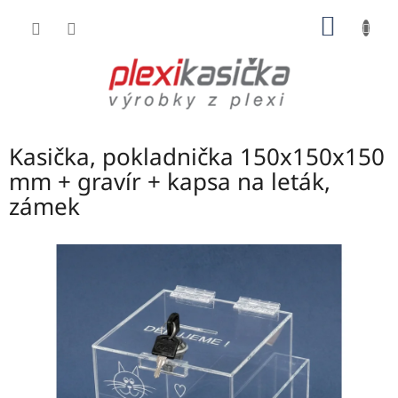
Přejít
NÁKUP
na
obsah
KOŠÍK
Kasička, pokladnička 150x150x150
mm + gravír + kapsa na leták,
zámek