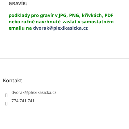
GRAVÍR:
podklady pro gravír v JPG, PNG, křivkách, PDF
nebo ručně navrhnuté zaslat v samostatném
emailu na
dvorak@plexikasicka.cz
Z
á
p
a
Kontakt
t
í
dvorak
@
plexikasicka.cz
774 741 741