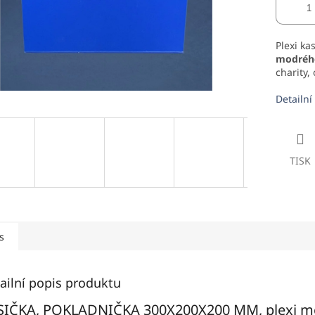
Plexi ka
modrého
charity, 
Detailní
TISK
s
ailní popis produktu
SIČKA, POKLADNIČKA 300X200X200 MM, plexi m