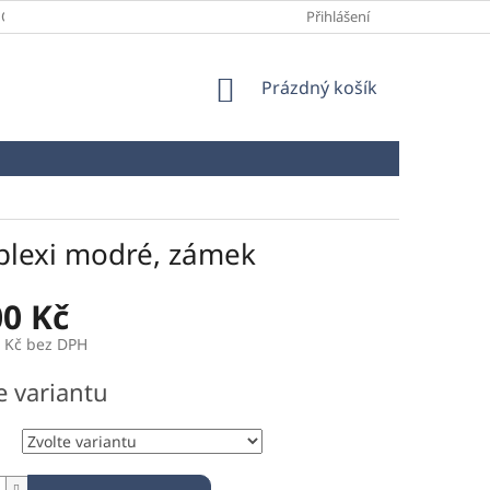
 OCHRANY OSOBNÍCH ÚDAJŮ
MAPA SERVERU
Přihlášení
NAPIŠTE NÁM
NÁKUPNÍ
Prázdný košík
KOŠÍK
plexi modré, zámek
00 Kč
9 Kč bez DPH
e variantu