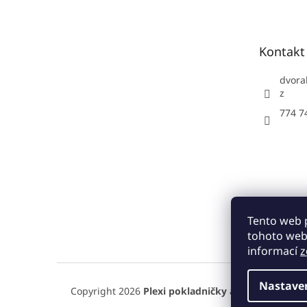
p
a
t
Kontakt
í
dvora
z
774 7
Tento web 
tohoto webu
informací
z
Nastave
Copyright 2026
Plexi pokladničky a kasičky
. Všec