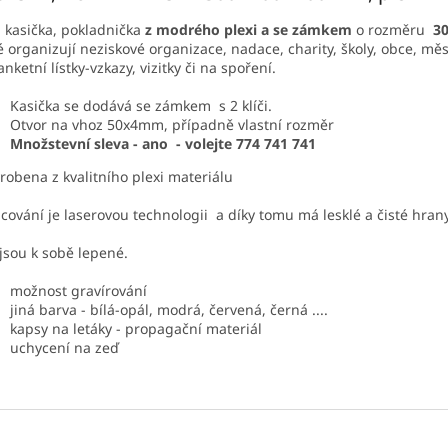
i kasička, pokladnička
z modrého plexi
a se zámkem
o rozměru
3
é organizují neziskové organizace, nadace, charity, školy, obce, mě
anketní lístky-vzkazy, vizitky či na spoření.
Kasička se dodává se zámkem s 2 klíči.
Otvor na vhoz 50x4mm, případně vlastní rozměr
Množstevní sleva - ano - volejte 774 741 741
yrobena z kvalitního plexi materiálu
cování je laserovou technologii a díky tomu má lesklé a čisté hrany
 jsou k sobě lepené.
možnost gravírování
jiná barva - bílá-opál, modrá, červená, černá ....
kapsy na letáky - propagační materiál
uchycení na zeď