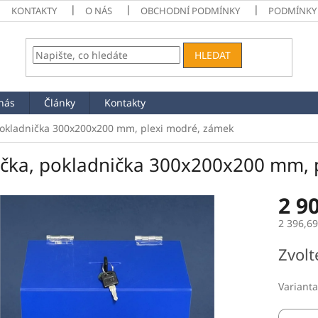
KONTAKTY
O NÁS
OBCHODNÍ PODMÍNKY
PODMÍNKY
HLEDAT
nás
Články
Kontakty
pokladnička 300x200x200 mm, plexi modré, zámek
ička, pokladnička 300x200x200 mm, 
2 9
2 396,6
Měrná
Zvolt
cena:
Varianta