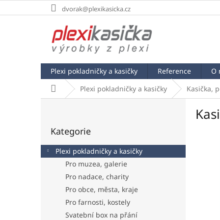
Přejít
dvorak@plexikasicka.cz
na
obsah
Plexi pokladničky a kasičky
Reference
O 
Domů
Plexi pokladničky a kasičky
Kasička, 
P
Kas
o
Přeskočit
s
Kategorie
kategorie
t
r
Plexi pokladničky a kasičky
a
Pro muzea, galerie
n
Pro nadace, charity
n
í
Pro obce, města, kraje
p
Pro farnosti, kostely
a
Svatební box na přání