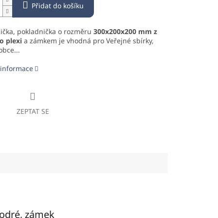
Přidat do košíku
sička, pokladnička o rozměru
300x200x200 mm z
 plexi
a zámkem je vhodná pro Veřejné sbírky,
obce...
 informace
ZEPTAT SE
odré, zámek